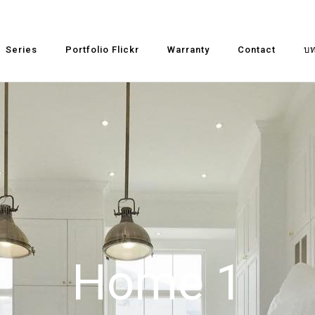
Series
Portfolio Flickr
Warranty
Contact
บท
Home 1